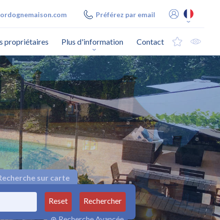
ordognemaison.com
Préférez par email
s propriétaires
Plus d'information
Contact
echerche sur carte
Reset
Rechercher
Recherche Avancée