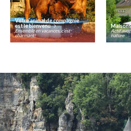
Votre animal de compagnie
est le bienvenu
Maisons 
Ensemble en vacances, c'est
Actif avec
charmant!
nature