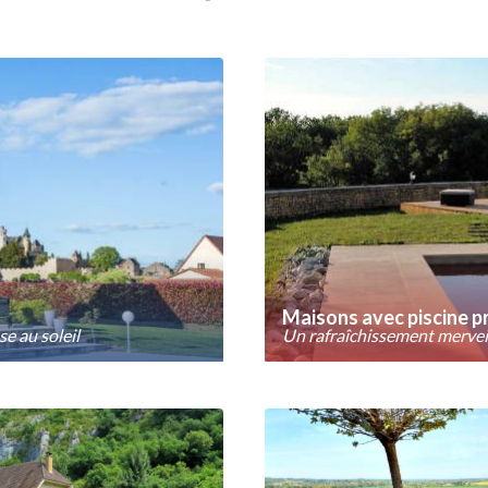
Maisons avec piscine p
se au soleil
Un rafraîchissement merveil