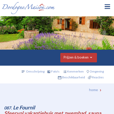
Prijzen & boeken
Omschrijving
Foto's
Kenmerken
Omgeving
Beschikbaarheid
Reacties
home
Le Fournil
087.
Sfeervol vakantiehuis met zwembad, sauna