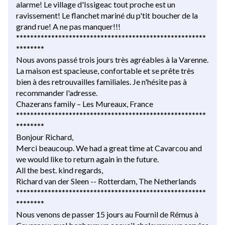
alarme! Le village d'Issigeac tout proche est un
ravissement! Le flanchet mariné du p'tit boucher de la
grand rue! A ne pas manquer!!!
******************************************************
********
Nous avons passé trois jours très agréables à la Varenne.
La maison est spacieuse, confortable et se prête très
bien à des retrouvailles familiales. Je n'hésite pas à
recommander l'adresse.
Chazerans family – Les Mureaux, France
******************************************************
********
Bonjour Richard,
Merci beaucoup. We had a great time at Cavarcou and
we would like to return again in the future.
All the best. kind regards,
Richard van der Sleen -- Rotterdam, The Netherlands
******************************************************
********
Nous venons de passer 15 jours au Fournil de Rémus à