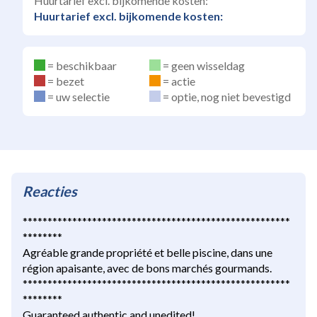
Huurtarief excl. bijkomende kosten:
Huurtarief excl. bijkomende kosten:
beschikbaar
geen wisseldag
bezet
actie
uw selectie
optie, nog niet bevestigd
Reacties
******************************************************
********
Agréable grande propriété et belle piscine, dans une
région apaisante, avec de bons marchés gourmands.
******************************************************
********
Guaranteed authentic and unedited!