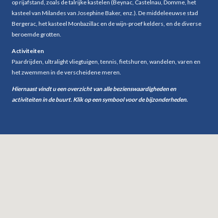
Stapelbed(den)
op rijafstand, zoals de talrijke kastelen (Beynac, Castelnau, Domme, het
Slaapbank(en)
kasteel van Milandes van Josephine Baker, enz.). De middeleeuwse stad
Mezzanine - vide
Nee
Bergerac, het kasteel Monbazillac en de wijn-proef kelders, en de diverse
Badkamers
2
beroemde grotten.
Toiletten
2
Activiteiten
Bijkeuken
Nee
Paardrijden, ultralight vliegtuigen, tennis, fietshuren, wandelen, varen en
Balkon
Nee
het zwemmen in de verscheidene meren.
Garage
Nee
Hiernaast vindt u een overzicht van alle bezienswaardigheden en
activiteiten in de buurt. Klik op een symbool voor de bijzonderheden.
Woonkamer
Open haard
Ja
Televisie
Ja
Satelliet- ontvanger
Nee
Netflix, Videoland,Chromecast etc.
Nee
Sound system- Radio
Ja
DVD- speler
Nee
Internet
Ja
Bereik mobiele telefoon
Ja