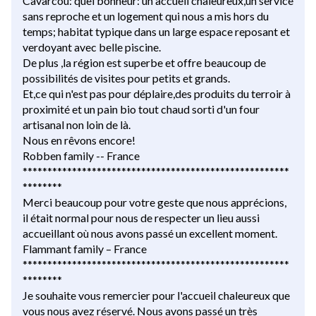
Cavarcou: quel bonheur: un accueil chaleureux,un service
sans reproche et un logement qui nous a mis hors du
temps; habitat typique dans un large espace reposant et
verdoyant avec belle piscine.
De plus ,la région est superbe et offre beaucoup de
possibilités de visites pour petits et grands.
Et,ce qui n'est pas pour déplaire,des produits du terroir à
proximité et un pain bio tout chaud sorti d'un four
artisanal non loin de là.
Nous en rêvons encore!
Robben family -- France
******************************************************
********
Merci beaucoup pour votre geste que nous apprécions,
il était normal pour nous de respecter un lieu aussi
accueillant où nous avons passé un excellent moment.
Flammant family – France
******************************************************
********
Je souhaite vous remercier pour l'accueil chaleureux que
vous nous avez réservé. Nous avons passé un très