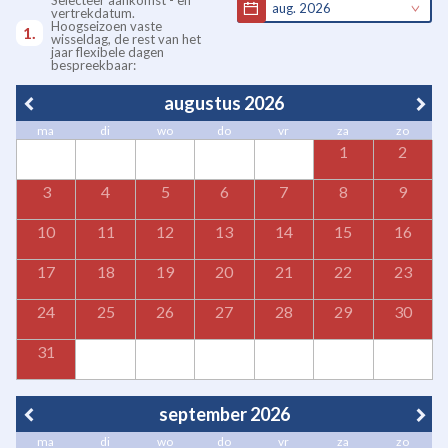
Selecteer aankomst - en
aug. 2026
vertrekdatum.
Hoogseizoen vaste
wisseldag, de rest van het
jaar flexibele dagen
bespreekbaar:
augustus 2026
ma
di
wo
do
vr
za
zo
1
2
3
4
5
6
7
8
9
10
11
12
13
14
15
16
17
18
19
20
21
22
23
24
25
26
27
28
29
30
31
september 2026
ma
di
wo
do
vr
za
zo