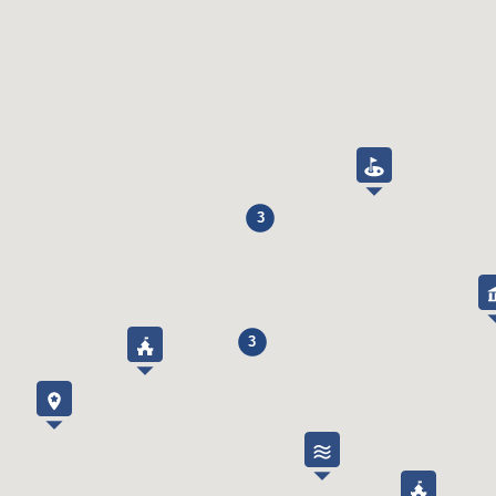
Terrein- Tuin
Grootte (m2)
30000
Omheind
Ja
Veranda
Nee
Terras
Ja
Privacy gegarandeerd- geen inkijk
Ja
3
Zwembad
Zwembad type
Privé
Ingegraven zwembad
Ja
3
Opzetzwembad
Nee
Verwarmd
Nee
Telescopisch dak
Nee
Pool cover / Elektrisch dek
Nee
Maten zwembad (l x b in m)
9 x 4
Diepte zwembad (in cm)
80 - 220