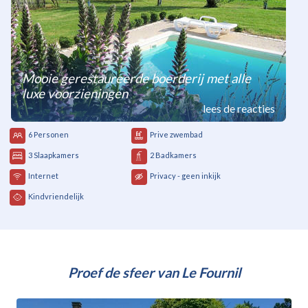
Mooie gerestaureerde boerderij met alle
luxe voorzieningen
lees de reacties
6 Personen
Prive zwembad
3 Slaapkamers
2 Badkamers
Internet
Privacy - geen inkijk
Kindvriendelijk
Proef de sfeer van Le Fournil