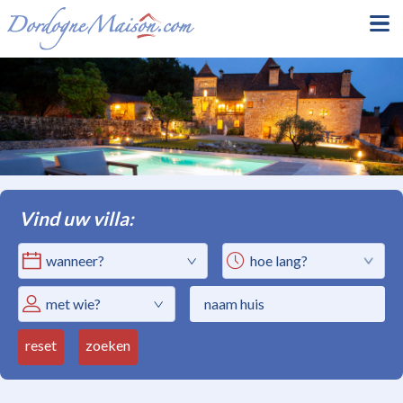
Vind uw villa:
hoe lang?
met wie?
reset
zoeken