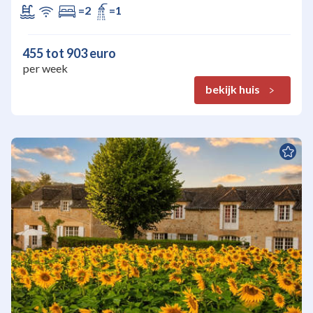
=2
=1
455 tot 903 euro
per week
bekijk huis