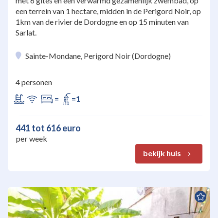
met 6 gites en een verwarmd gezamenlijk zwembad, op
een terrein van 1 hectare, midden in de Perigord Noir, op
1km van de rivier de Dordogne en op 15 minuten van
Sarlat.
Sainte-Mondane, Perigord Noir (Dordogne)
4 personen
=
=1
441 tot 616 euro
per week
bekijk huis