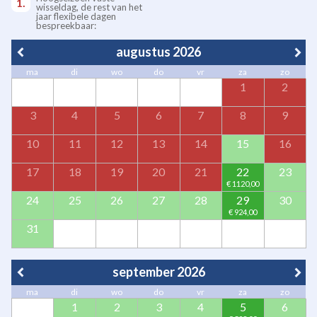
wisseldag, de rest van het
jaar flexibele dagen
bespreekbaar:
augustus 2026
ma
di
wo
do
vr
za
zo
1
2
3
4
5
6
7
8
9
10
11
12
13
14
15
16
17
18
19
20
21
22
23
24
25
26
27
28
29
30
31
september 2026
ma
di
wo
do
vr
za
zo
1
2
3
4
5
6