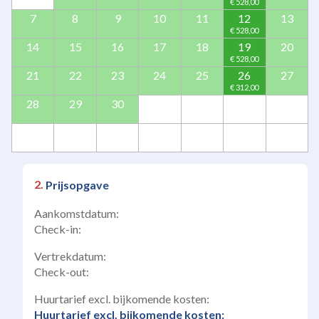
7
8
9
10
11
12
13
14
15
16
17
18
19
20
21
22
23
24
25
26
27
28
29
30
Prijsopgave
Aankomstdatum:
Check-in:
Vertrekdatum:
Check-out:
Huurtarief excl. bijkomende kosten:
Huurtarief excl. bijkomende kosten: