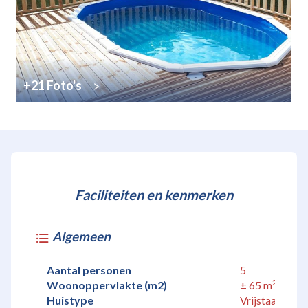
+21 Foto's
Faciliteiten en kenmerken
Algemeen
Aantal personen
5
2
Woonoppervlakte (m2)
± 65 m
Huistype
Vrijstaand