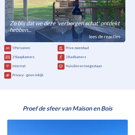
Zo blij dat we deze 'verborgen schat' ontdekt
hebben...
lees de reacties
5 Personen
Prive zwembad
2 Slaapkamers
2 Badkamers
Internet
Huisdieren toegestaan
Privacy - geen inkijk
Proef de sfeer van Maison en Bois