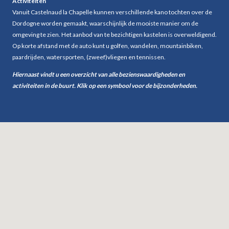
Activiteiten
Mezzanine - vide
Nee
Vanuit Castelnaud la Chapelle kunnen verschillende kano tochten over de
Badkamers
2
Dordogne worden gemaakt, waarschijnlijk de mooiste manier om de
Toiletten
1
omgeving te zien. Het aanbod van te bezichtigen kastelen is overweldigend.
Bijkeuken
Nee
Op korte afstand met de auto kunt u golfen, wandelen, mountainbiken,
Balkon
Nee
paardrijden, watersporten, (zweef)vliegen en tennissen.
Garage
Nee
Hiernaast vindt u een overzicht van alle bezienswaardigheden en
activiteiten in de buurt. Klik op een symbool voor de bijzonderheden.
Woonkamer
Open haard
Nee
Televisie
Nee
Satelliet- ontvanger
Nee
Netflix, Videoland,Chromecast etc.
Nee
Sound system- Radio
Nee
DVD- speler
Ja
Internet
Ja
Bereik mobiele telefoon
Ja
Keuken