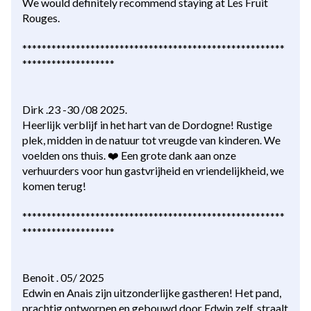
We would definitely recommend staying at Les Fruit
Rouges.
******************************************************
*******************
Dirk .23 -30 /08 2025.
Heerlijk verblijf in het hart van de Dordogne! Rustige
plek, midden in de natuur tot vreugde van kinderen. We
voelden ons thuis. ❤️ Een grote dank aan onze
verhuurders voor hun gastvrijheid en vriendelijkheid, we
komen terug!
******************************************************
*******************
Benoit . 05/ 2025
Edwin en Anais zijn uitzonderlijke gastheren! Het pand,
prachtig ontworpen en gebouwd door Edwin zelf, straalt