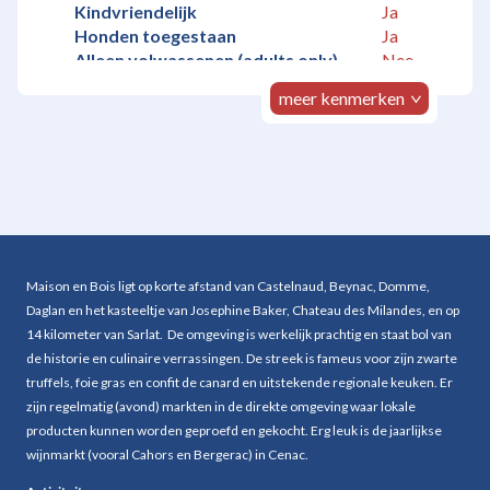
Kindvriendelijk
Ja
Honden toegestaan
Ja
Alleen volwassenen (adults only)
Nee
meer kenmerken
Accommodatie
Woonkamer
Ja
Eetkamer
Ja
Keuken
Ja
Slaapgelegenheid
Maison en Bois ligt op korte afstand van Castelnaud, Beynac, Domme,
Daglan en het kasteeltje van Josephine Baker, Chateau des Milandes, en op
Slaapkamers
2
14 kilometer van Sarlat. De omgeving is werkelijk prachtig en staat bol van
Tweepersoonsbed(den)
1
de historie en culinaire verrassingen. De streek is fameus voor zijn zwarte
Eenpersoonsbed(den)
3
truffels, foie gras en confit de canard en uitstekende regionale keuken. Er
Waarvan aantal bed(den) van 200cm
4
zijn regelmatig (avond) markten in de direkte omgeving waar lokale
of langer
producten kunnen worden geproefd en gekocht. Erg leuk is de jaarlijkse
Stapelbed(den)
1
wijnmarkt (vooral Cahors en Bergerac) in Cenac.
Slaapbank(en)