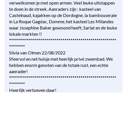
verwelkomen je met open armen. Veel leuke uitstappen
te doen in de streek. Aanraders zijn : kasteel van
Castelnaud, kajakken op de Dordogne, la bambouseraie
in La Roque Gagéac, Domme, het kasteel Les Milandes
waar Josephine Baker gewoond heeft, Sarlat en de leuke
lokale markten !!
******************************************************
********
Silvia van Olmen 22/08/2022
Sfeervol en net huisje met heerlijk privé zwembad. We
hebben enorm genoten van de totale rust, een echte
aanrader!
******************************************************
********
Heerlijk vertoeven daar!
Een geweldige locatie,de huisjes met elk een eigen
zwembad zijn magnifiek en alles is tot in de puntjes
verzorgd en aanwezig.
Edwin de eigenaar is super vriendelijk en zeer attent.
Gewoonweg TOP!????