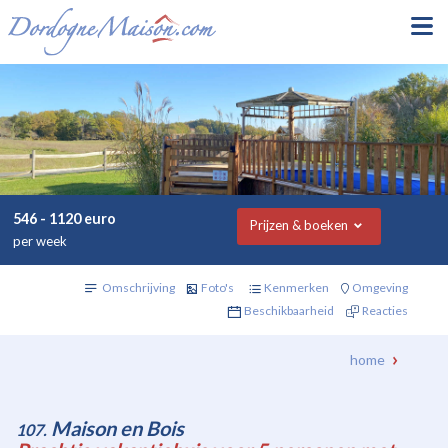
546 - 1120 euro
Prijzen & boeken
per week
Omschrijving
Foto's
Kenmerken
Omgeving
Beschikbaarheid
Reacties
home
Maison en Bois
107.