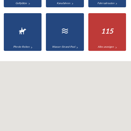
Golfplätze
Kanufahren
Fahrradrouten
115
Pferde-Reiten
Wasser-Strand-Pool
Alles anzeigen