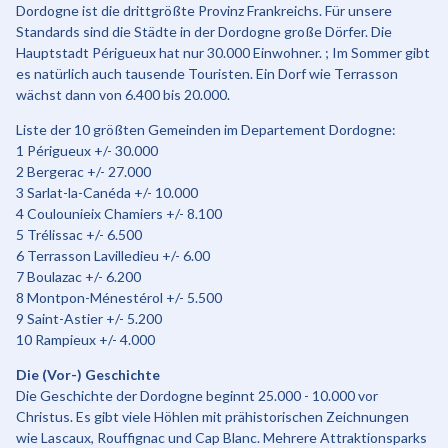
Dordogne ist die drittgrößte Provinz Frankreichs. Für unsere
Standards sind die Städte in der Dordogne große Dörfer. Die
Hauptstadt Périgueux hat nur 30.000 Einwohner. ; Im Sommer gibt
es natürlich auch tausende Touristen. Ein Dorf wie Terrasson
wächst dann von 6.400 bis 20.000.
Liste der 10 größten Gemeinden im Departement Dordogne:
1 Périgueux +/- 30.000
2 Bergerac +/- 27.000
3 Sarlat-la-Canéda +/- 10.000
4 Coulounieix Chamiers +/- 8.100
5 Trélissac +/- 6.500
6 Terrasson Lavilledieu +/- 6.00
7 Boulazac +/- 6.200
8 Montpon-Ménestérol +/- 5.500
9 Saint-Astier +/- 5.200
10 Rampieux +/- 4.000
Die (Vor-) Geschichte
Die Geschichte der Dordogne beginnt 25.000 - 10.000 vor
Christus. Es gibt viele Höhlen mit prähistorischen Zeichnungen
wie Lascaux, Rouffignac und Cap Blanc. Mehrere Attraktionsparks